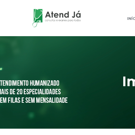
INÍ
I