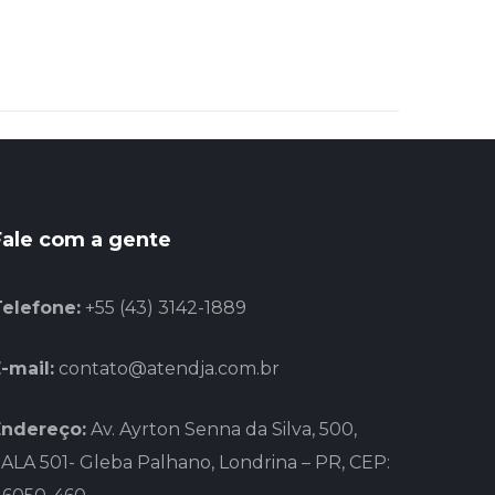
Fale com a gente
Telefone:
+55 (43) 3142-1889
-mail:
contato@atendja.com.br
Endereço:
Av. Ayrton Senna da Silva, 500,
ALA 501- Gleba Palhano, Londrina – PR, CEP: