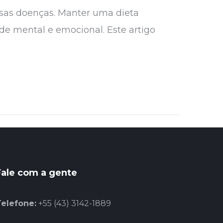
sas doenças. Manter uma dieta
e mental e emocional. Este artigo
Fale com a gente
Telefone:
+55 (43) 3142-1889