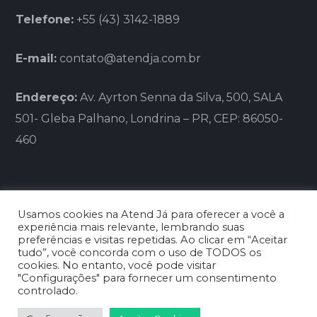
Telefone:
+55 (43) 3142-1889
E-mail:
contato@atendja.com.br
Endereço:
Av. Ayrton Senna da Silva, 500, SALA
501- Gleba Palhano, Londrina – PR, CEP: 86050-
460
Usamos cookies na Atend Já para oferecer a você a
experiência mais relevante, lembrando suas
preferências e visitas repetidas. Ao clicar em “Aceitar
tudo”, você concorda com o uso de TODOS os
BLG FRANCHISING LTDA - CNPJ:
cookies. No entanto, você pode visitar
26.059.706/0001-12
"Configurações" para fornecer um consentimento
controlado.
Copyright © 2026 - Clínica Médica Atend Já -