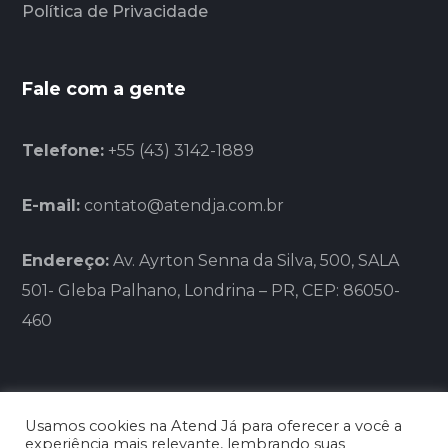
Política de Privacidade
Fale com a gente
Telefone:
+55 (43) 3142-1889
E-mail:
contato@atendja.com.br
Endereço:
Av. Ayrton Senna da Silva, 500, SALA
501- Gleba Palhano, Londrina – PR, CEP: 86050-
460
Usamos cookies na Atend Já para oferecer a você a
experiência mais relevante, lembrando suas