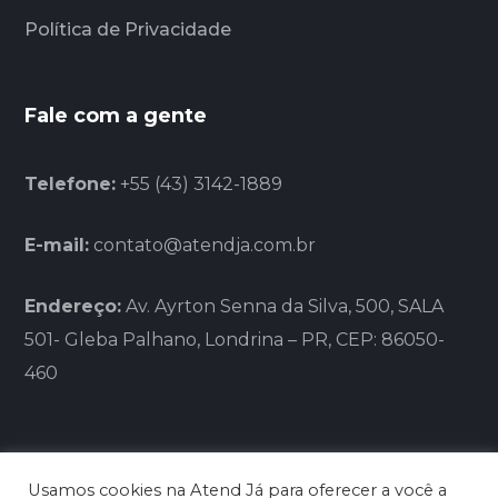
Política de Privacidade
Fale com a gente
Telefone:
+55 (43) 3142-1889
E-mail:
contato@atendja.com.br
Endereço:
Av. Ayrton Senna da Silva, 500, SALA
501- Gleba Palhano, Londrina – PR, CEP: 86050-
460
Usamos cookies na Atend Já para oferecer a você a