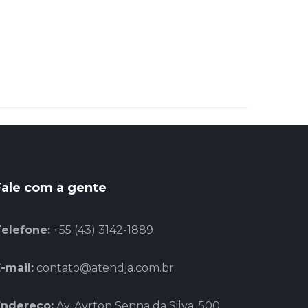
Fale com a gente
Telefone:
+55 (43) 3142-1889
-mail:
contato@atendja.com.br
Endereço:
Av. Ayrton Senna da Silva, 500,