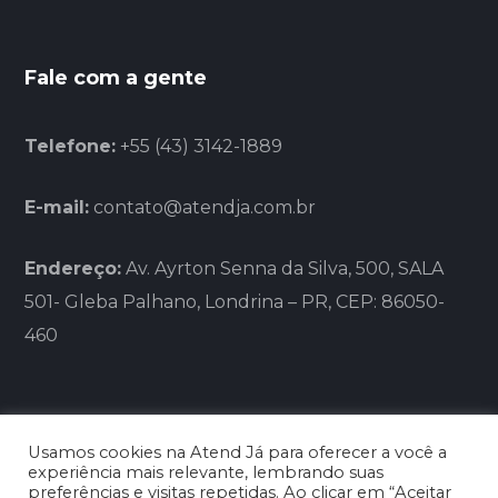
Fale com a gente
Telefone:
+55 (43) 3142-1889
E-mail:
contato@atendja.com.br
Endereço:
Av. Ayrton Senna da Silva, 500, SALA
501- Gleba Palhano, Londrina – PR, CEP: 86050-
460
Usamos cookies na Atend Já para oferecer a você a
experiência mais relevante, lembrando suas
preferências e visitas repetidas. Ao clicar em “Aceitar