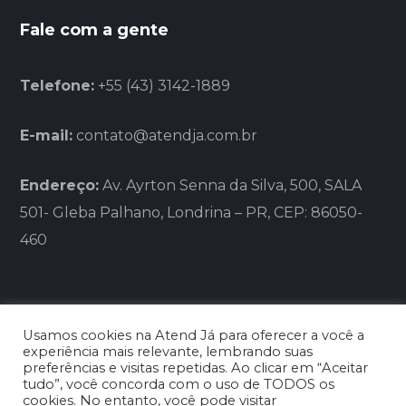
Fale com a gente
Telefone:
+55 (43) 3142-1889
E-mail:
contato@atendja.com.br
Endereço:
Av. Ayrton Senna da Silva, 500, SALA
501- Gleba Palhano, Londrina – PR, CEP: 86050-
460
Usamos cookies na Atend Já para oferecer a você a
experiência mais relevante, lembrando suas
preferências e visitas repetidas. Ao clicar em “Aceitar
tudo”, você concorda com o uso de TODOS os
BLG FRANCHISING LTDA - CNPJ:
cookies. No entanto, você pode visitar