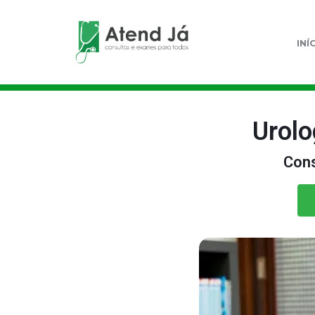
INÍ
Urolo
Cons