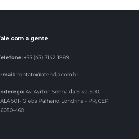
Fale com a gente
Telefone:
+55 (43) 3142-1889
-mail:
contato@atendja.com.br
Endereço:
Av. Ayrton Senna da Silva, 500,
ALA 501- Gleba Palhano, Londrina – PR, CEP:
86050-460