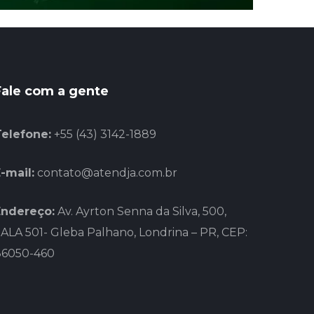
Fale com a gente
Telefone:
+55 (43) 3142-1889
-mail:
contato@atendja.com.br
Endereço:
Av. Ayrton Senna da Silva, 500,
ALA 501- Gleba Palhano, Londrina – PR, CEP:
86050-460