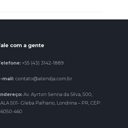
Fale com a gente
Telefone:
+55 (43) 3142-1889
-mail:
contato@atendja.com.br
Endereço:
Av. Ayrton Senna da Silva, 500,
ALA 501- Gleba Palhano, Londrina – PR, CEP:
86050-460