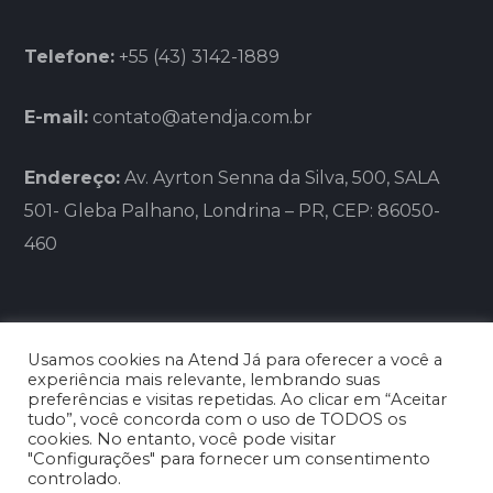
Telefone:
+55 (43) 3142-1889
E-mail:
contato@atendja.com.br
Endereço:
Av. Ayrton Senna da Silva, 500, SALA
501- Gleba Palhano, Londrina – PR, CEP: 86050-
460
Usamos cookies na Atend Já para oferecer a você a
experiência mais relevante, lembrando suas
preferências e visitas repetidas. Ao clicar em “Aceitar
tudo”, você concorda com o uso de TODOS os
BLG FRANCHISING LTDA - CNPJ:
cookies. No entanto, você pode visitar
26.059.706/0001-12
"Configurações" para fornecer um consentimento
controlado.
Copyright © 2026 - Clínica Médica Atend Já -