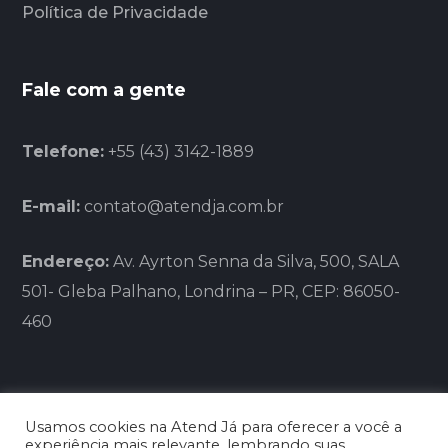
Política de Privacidade
Fale com a gente
Telefone:
+55 (43) 3142-1889
E-mail:
contato@atendja.com.br
Endereço:
Av. Ayrton Senna da Silva, 500, SALA
501- Gleba Palhano, Londrina – PR, CEP: 86050-
460
Usamos cookies na Atend Já para oferecer a você a
experiência mais relevante, lembrando suas