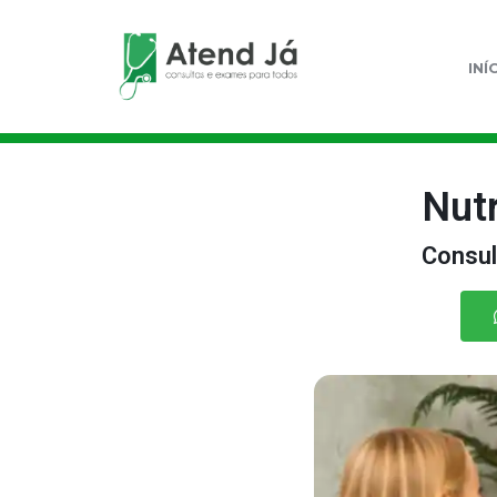
INÍ
Nut
Consul