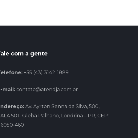
Fale com a gente
Telefone:
+55 (43) 3142-1889
-mail:
contato@atendja.com.br
Endereço:
Av. Ayrton Senna da Silva, 500,
ALA 501- Gleba Palhano, Londrina – PR, CEP:
86050-460