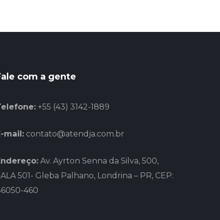
Fale com a gente
Telefone:
+55 (43) 3142-1889
-mail:
contato@atendja.com.br
Endereço:
Av. Ayrton Senna da Silva, 500,
ALA 501- Gleba Palhano, Londrina – PR, CEP:
86050-460