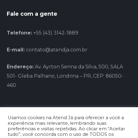
Fale com a gente
Telefone:
+55 (43) 3142-1889
E-mail:
contato@atendja.com.br
Endereço:
Av. Ayrton Senna da Silva, 500, SALA
501- Gleba Palhano, Londrina – PR, CEP: 86050-
460
Usamos cookies na Atend Já para oferecer a você a
experiência mais relevante, lembrando suas
preferências e visitas repetidas. Ao clicar em “Aceitar
tudo”, você concorda com o uso de TODOS os
BLG FRANCHISING LTDA - CNPJ: