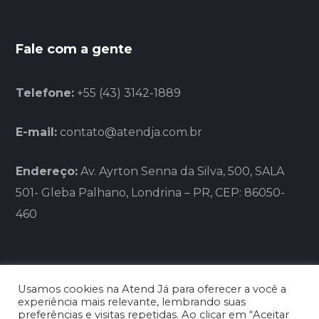
Fale com a gente
Telefone:
+55 (43) 3142-1889
E-mail:
contato@atendja.com.br
Endereço:
Av. Ayrton Senna da Silva, 500, SALA
501- Gleba Palhano, Londrina – PR, CEP: 86050-
460
Usamos cookies na Atend Já para oferecer a você a
experiência mais relevante, lembrando suas
preferências e visitas repetidas. Ao clicar em “Aceitar