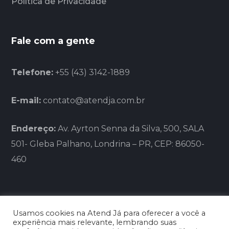
Política de Privacidade
Fale com a gente
Telefone:
+55 (43) 3142-1889
E-mail:
contato@atendja.com.br
Endereço:
Av. Ayrton Senna da Silva, 500, SALA
501- Gleba Palhano, Londrina – PR, CEP: 86050-
460
Usamos cookies na Atend Já para oferecer a você a
experiência mais relevante, lembrando suas