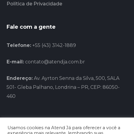
Política de Privacidade
Fale com a gente
Telefone:
+55 (43) 3142-1889
E-mail:
contato@atendja.com.br
Endereço:
Av. Ayrton Senna da Silva, 500, SALA
501- Gleba Palhano, Londrina – PR, CEP: 86050-
460
Usamos cookies na Atend Já para oferecer a você a
experiência mais relevante, lembrando suas