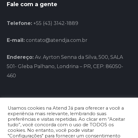
Fale com a gente
Telefone:
+55 (43) 3142-1889
E-mail:
contato@atendja.com.br
Endereço:
Av. Ayrton Senna da Silva, 500, SALA
501- Gleba Palhano, Londrina – PR, CEP: 86050-
460
Usamos cookies na Atend Já para oferecer a você a
experiência mais relevante, lembrando suas
preferências e visitas repetidas. Ao clicar em “Aceitar
tudo”, você concorda com o uso de TODOS os
BLG FRANCHISING LTDA - CNPJ:
cookies. No entanto, você pode visitar
26.059.706/0001-12
"Configurações" para fornecer um consentimento