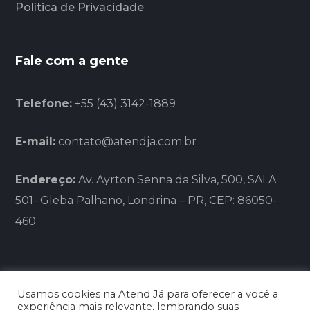
Política de Privacidade
Fale com a gente
Telefone:
+55 (43) 3142-1889
E-mail:
contato@atendja.com.br
Endereço:
Av. Ayrton Senna da Silva, 500, SALA
501- Gleba Palhano, Londrina – PR, CEP: 86050-
460
Usamos cookies na Atend Já para oferecer a você a
experiência mais relevante, lembrando suas